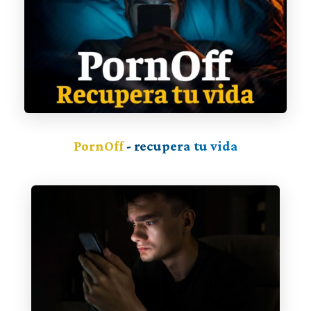
PornOff
- recupera tu vida