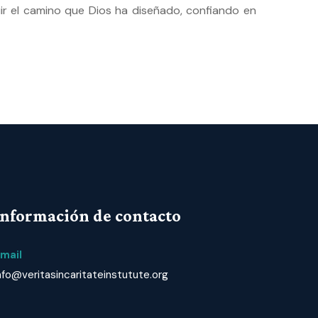
ir el camino que Dios ha diseñado, confiando en
Información de contacto
mail
nfo@veritasincaritateinstutute.org