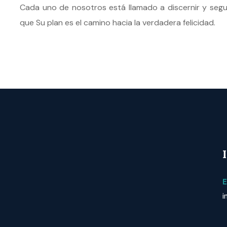
Cada uno de nosotros está llamado a discernir y segu
que Su plan es el camino hacia la verdadera felicidad.
E
i