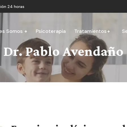
ión 24 horas
es Somos
Psicoterapia
Tratamientos
Se
Dr. Pablo Avendaño