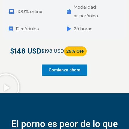
Modalidad
100% online
asincrónica
12 módulos
25 horas
$148 USD
$198 USD
25% OFF
Comienza ahora
El porno es peor de lo que