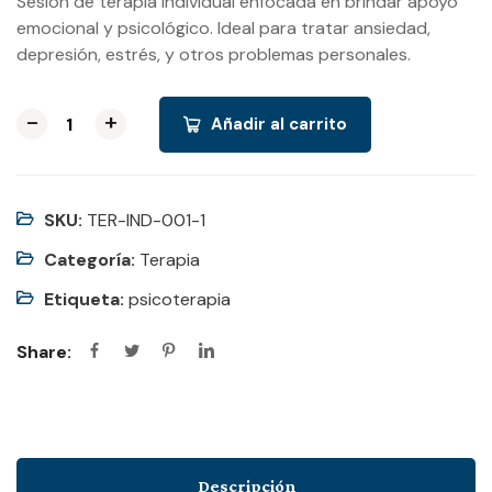
Sesión de terapia individual enfocada en brindar apoyo
emocional y psicológico. Ideal para tratar ansiedad,
depresión, estrés, y otros problemas personales.
-
-
-
+
+
+
Añadir al carrito
SKU:
TER-IND-001-1
Categoría:
Terapia
Etiqueta:
psicoterapia
Share:
Descripción