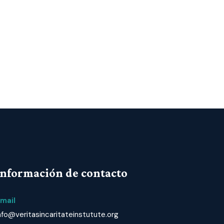
Información de contacto
mail
nfo@veritasincaritateinstutute.org