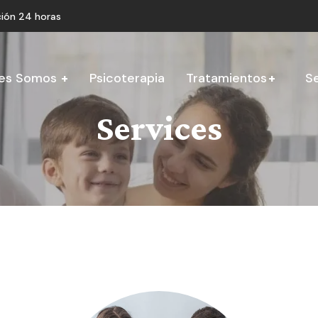
ión 24 horas
es Somos
Psicoterapia
Tratamientos
Se
Services