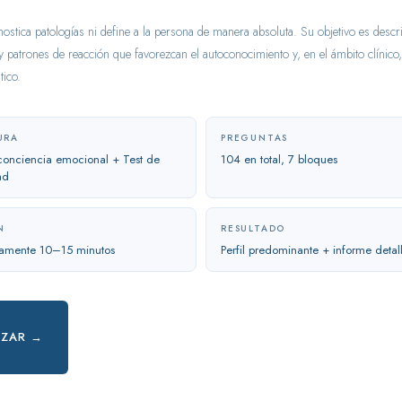
gnostica patologías ni define a la persona de manera absoluta. Su objetivo es descri
y patrones de reacción que favorezcan el autoconocimiento y, en el ámbito clínico,
tico.
URA
PREGUNTAS
conciencia emocional + Test de
104 en total, 7 bloques
ad
N
RESULTADO
amente 10–15 minutos
Perfil predominante + informe detal
ZAR →