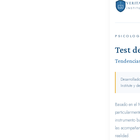
VERIT
INSTIT
A
Ω
PSICOLOG
Test d
Tendencias
Desarrollado
Institute y d
Basado en el M
particularment
instrumento bu
las acompañan 
realidad.