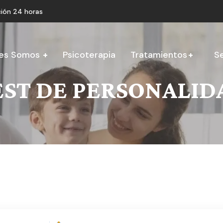
ión 24 horas
es Somos
Psicoterapia
Tratamientos
Se
EST DE PERSONALID