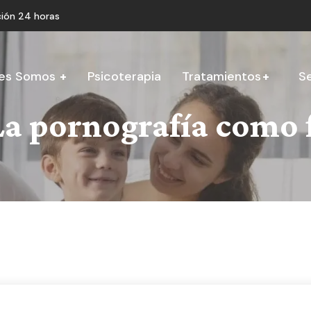
ión 24 horas
es Somos
Psicoterapia
Tratamientos
Se
La pornografía como