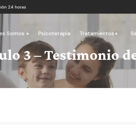
ión 24 horas
es Somos
Psicoterapia
Tratamientos
Se
lo 3 – Testimonio de