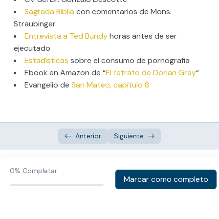
Sagrada Biblia
con comentarios de Mons.
2. Conócete a ti mismo
0/7
Straubinger
Entrevista a Ted Bundy
horas antes de ser
3. Nueve pasos para salir del porno
0/11
ejecutado
Estadísticas
sobre el consumo de pornografía
4. Poniendo el sexo en su lugar
0/6
Ebook en Amazon de “
El retrato de Dorian Gray
“
Evangelio de
San Mateo, capítulo 8
5. Primer consumo y heridas emocionales
0/10
6. Curando heridas emocionales
0/3
7. Socios en el dolor
0/10
Anterior
Siguiente
8. Motivarse para dejar la pornografía
0/1
0%
Completar
9. Curación
0/3
Marcar como completo
10. Encuentro con un amor que restaura
0/6